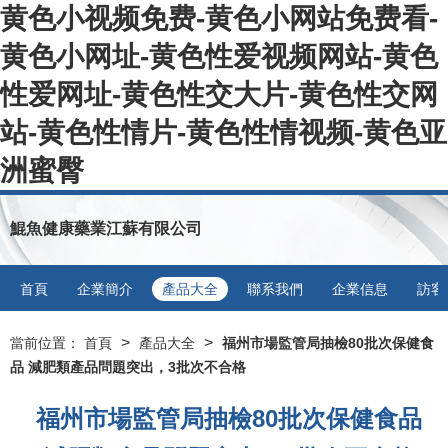
黄色小视频免费-黄色小网站免费看-
黄色小网址-黄色性爱视频网站-黄色
性爱网址-黄色性交大片-黄色性交网
站-黄色性情片-黄色性情视频-黄色亚
洲蜜臀
鯤魚健康藥業江蘇有限公司
首頁
企業簡介
產品大全
聯系我們
企業信息
訪客
>
>
當前位置：
首頁
產品大全
福州市場監管局抽檢80批次保健食
品 減肥類產品問題突出，3批次不合格
福州市場監管局抽檢80批次保健食品