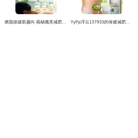
燃脂拔罐新趨向 揭秘纖美減肥技術與重慶保健加盟經絡智慧
YyPp浮云137933的保健減肥服務 你的健康蛻變之旅